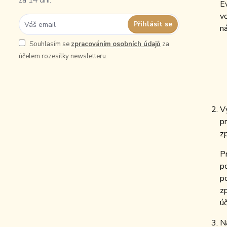
za 14 dní.
E
v
Přihlásit se
ná
Souhlasím se
zpracováním osobních údajů
za
účelem rozesílky newsletteru.
V
p
z
P
p
p
zp
ú
N