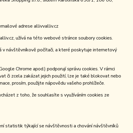
eka Shopping s.r.o., sídlem Karolinská 650/1, 186 00,
ailové adrese allivvalliv.cz
lliv.cz, užívá na této webové stránce soubory cookies.
 v návštěvníkově počítači, a které poskytuje internetový
 Google Chrome apod.) podporují správu cookies. V rámci
t či zcela zakázat jejich použití, lze je také blokovat nebo
ormace, prosím, použijte nápovědu vašeho prohlížeče.
cházet z toho, že souhlasíte s využíváním cookies ze
 statistik týkající se návštěvnosti a chování návštěvníků