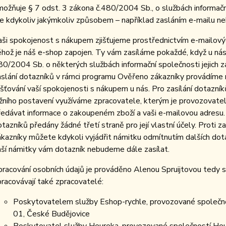
možňuje § 7 odst. 3 zákona č.480/2004 Sb., o službách informační
ze kdykoliv jakýmkoliv způsobem – například zasláním e-mailu ne
aši spokojenost s nákupem zjišťujeme prostřednictvím e-mailový
ěhož je náš e-shop zapojen. Ty vám zasíláme pokaždé, když u nás
80/2004 Sb. o některých službách informační společnosti jejich z
aslání dotazníků v rámci programu Ověřeno zákazníky provádíme 
jišťování vaší spokojenosti s nákupem u nás. Pro zasílání dotazn
ržního postavení využíváme zpracovatele, kterým je provozovate
ředávat informace o zakoupeném zboží a vaši e-mailovou adresu. 
otazníků předány žádné třetí straně pro její vlastní účely. Proti
ákazníky můžete kdykoli vyjádřit námitku odmítnutím dalších do
aší námitky vám dotazník nebudeme dále zasílat.
pracování osobních údajů je prováděno Alenou Spruijtovou tedy 
pracovávají také zpracovatelé:
Poskytovatelem služby Eshop-rychle, provozované společno
01, České Budějovice