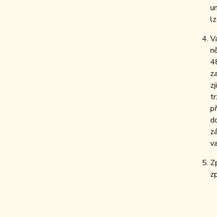
u
l
V
n
4
z
z
t
p
d
z
v
Z
z