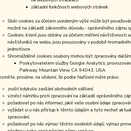
na webových stránkách
základní funkčnosti webových stránek
Sběr cookies za účelem uvedeným výše může být považováno 
možné na základě zákonného důvodu - oprávněného zájmu správ
Cookies, které jsou sbírány za účelem měření návštěvnosti we
návštěvníků na webu, jsou posuzovány v podobě hromadného 
jednotlivce.
Shromážděné cookies soubory mohou být zpracovány dalšími
Poskytovatelem služby Google Analytics, provozovan
Parkway, Mountain View, CA 94043, USA
ezměte, prosíme, na vědomí, že podle Nařízení máte právo:
zrušit kdykoliv zasílání obchodních sdělení,
vznést námitku proti zpracování na základě oprávněného záj
požadovat po nás informaci, jaké vaše osobní údaje zpracov
vyžádat si u nás přístup k těmto údajům a tyto nechat aktu
zpracování,
požadovat po nás výmaz těchto osobních údajů, výmaz prov