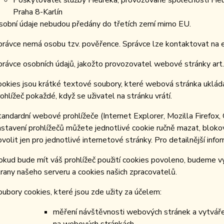
Poskytovatel služby Heureka, provozované společností Heur
Praha 8-Karlín
sobní údaje nebudou předány do třetích zemí mimo EU.
právce nemá osobu tzv. pověřence. Správce lze kontaktovat na em
právce osobních údajů, jakožto provozovatel webové stránky art.a
ookies jsou krátké textové soubory, které webová stránka ukládá
ohlížeč pokaždé, když se uživatel na stránku vrátí.
tandardní webové prohlížeče (Internet Explorer, Mozilla Firefox,
astavení prohlížečů můžete jednotlivé cookie ručně mazat, blokova
ovolit jen pro jednotlivé internetové stránky. Pro detailnější inf
okud bude mít váš prohlížeč použití cookies povoleno, budeme vy
trany našeho serveru a cookies našich zpracovatelů.
oubory cookies, které jsou zde užity za účelem:
měření návštěvnosti webových stránek a vytváření