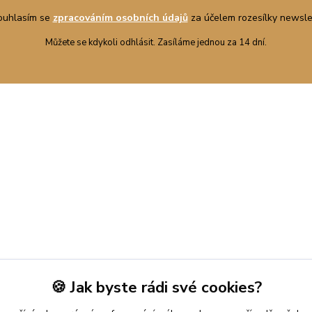
ouhlasím se
zpracováním osobních údajů
za účelem rozesílky newsle
Můžete se kdykoli odhlásit. Zasíláme jednou za 14 dní.
🍪 Jak byste rádi své cookies?