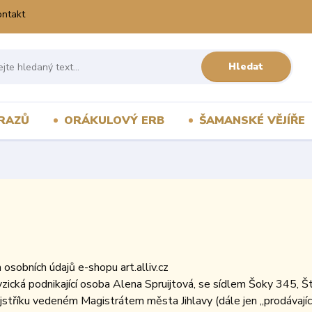
ontakt
Hledat
RAZŮ
ORÁKULOVÝ ERB
ŠAMANSKÉ VĚJÍŘE
 osobních údajů e-shopu art.alliv.cz
yzická podnikající osoba Alena Spruijtová, se sídlem Šoky 345
ejstříku vedeném Magistrátem města Jihlavy (dále jen „prodávajíc