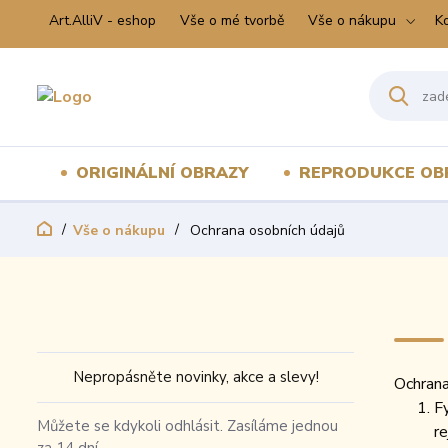
Art.AlliV - eshop
Vše o mé tvorbě
Vše o nákupu
K
ORIGINÁLNÍ OBRAZY
REPRODUKCE OB
Vše o nákupu
Ochrana osobních údajů
Nepropásněte novinky, akce a slevy!
Ochrana
F
Můžete se kdykoli odhlásit. Zasíláme jednou
r