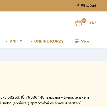
Přihlášení
0
0 Kč
Více
KNIHY
ONLINE KURZY
, Štoky 58253, IČ 76586448, zapsaná v živnostenském
í“ nebo „správce“) zpracovává ve smyslu nařízení