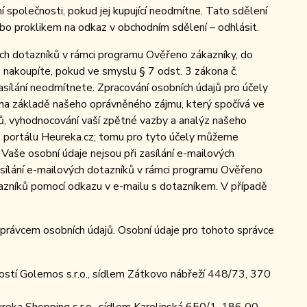
 společnosti, pokud jej kupující neodmítne. Tato sdělení
bo proklikem na odkaz v obchodním sdělení – odhlásit.
ch dotazníků v rámci programu Ověřeno zákazníky, do
 nakoupíte, pokud ve smyslu § 7 odst. 3 zákona č.
asílání neodmítnete. Zpracování osobních údajů pro účely
na základě našeho oprávněného zájmu, který spočívá ve
íků, vyhodnocování vaší zpětné vazby a analýz našeho
l portálu Heureka.cz; tomu pro tyto účely můžeme
Vaše osobní údaje nejsou při zasílání e-mailových
 zasílání e-mailových dotazníků v rámci programu Ověřeno
tazníků pomocí odkazu v e-mailu s dotazníkem. V případě
správcem osobních údajů. Osobní údaje pro tohoto správce
stí Golemos s.r.o., sídlem Zátkovo nábřeží 448/73, 370