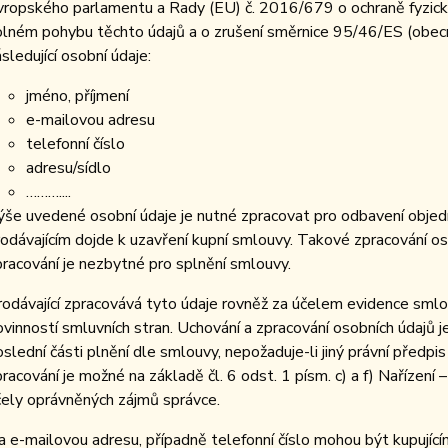
vropského parlamentu a Rady (EU) č. 2016/679 o ochraně fyzický
olném pohybu těchto údajů a o zrušení směrnice 95/46/ES (obecné 
sledující osobní údaje:
jméno, příjmení
e-mailovou adresu
telefonní číslo
adresu/sídlo
………....
ýše uvedené osobní údaje je nutné zpracovat pro odbavení objed
rodávajícím dojde k uzavření kupní smlouvy. Takové zpracování oso
pracování je nezbytné pro splnění smlouvy.
rodávající zpracovává tyto údaje rovněž za účelem evidence smlo
ovinností smluvních stran. Uchování a zpracování osobních údajů
oslední části plnění dle smlouvy, nepožaduje-li jiný právní před
racování je možné na základě čl. 6 odst. 1 písm. c) a f) Nařízení 
čely oprávněných zájmů správce.
a e-mailovou adresu, případně telefonní číslo mohou být kupujícím