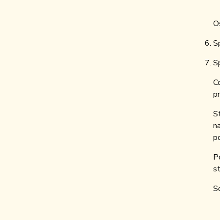
O
S
S
C
pr
S
n
p
P
s
S